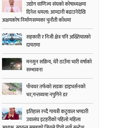
उद्योग वाणिज्य संघको कोषाध्यक्षमा
दिनेश धमला: आम्दानी बढाउनेदेखि
अक्षयकोष निर्माणसम्मका चुनौती काँधमा
सहकारी र निजी क्षेत्र पनि अख्तियारको
दायरामा
मनसुन सक्रिय, धेरै ठाउँमा भारी वर्षाको
सम्भावना
पाँचथर तर्फको सडकः डाइभर्सनको
भर,गन्तव्यमा नपुगिने डर
इतिहास रच्दै गायत्री कटुवाल भण्डारी
उवासंघ इटहरीको पहिलो महिला
अध्यक्ष, स्वतन्त्र समूहको जितले दियो नयाँ सन्देश