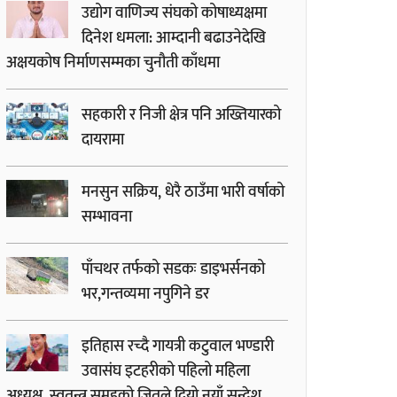
उद्योग वाणिज्य संघको कोषाध्यक्षमा
दिनेश धमला: आम्दानी बढाउनेदेखि
अक्षयकोष निर्माणसम्मका चुनौती काँधमा
सहकारी र निजी क्षेत्र पनि अख्तियारको
दायरामा
मनसुन सक्रिय, धेरै ठाउँमा भारी वर्षाको
सम्भावना
पाँचथर तर्फको सडकः डाइभर्सनको
भर,गन्तव्यमा नपुगिने डर
इतिहास रच्दै गायत्री कटुवाल भण्डारी
उवासंघ इटहरीको पहिलो महिला
अध्यक्ष, स्वतन्त्र समूहको जितले दियो नयाँ सन्देश