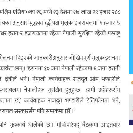
९पश्चिम एसिया०का १६ मध्ये १३ देशमा १७ लाख २९ हजार २८८
त्रालयका अनुसार युद्धका दुई पक्ष मुलुक इजरायलमा ६ हजार ५
धर इरान र इजरायलमा रहेका नेपाली सुरक्षित रहेको परराष्ट्र
 सम्मेलनमा दिइएको जानकारीअनुसार जोखिमपूर्ण मुलुक इरानमा
र्यरत छन् । ‘इरानमा १० जना नेपाली रहेकामा ६ जना इरानी
ौडेल क्षेत्रीले भने । नेपाली कार्यवाहक राजदूत ओम भण्डारीले
रायलमा नेपालीहरू सुरक्षित हुनुहुन्छ । हामी उहाँहरूसँग
ाथमिकतामा छ,’ कार्यवाहक राजदूत भण्डारीले टेलिफोनमा भने,
 इजरायल सरकारसँग पनि सम्पर्कमा छौँ ।’
नि गृहकार्य थालेको छ । मन्त्रिपरिषद् बैठकमा आइतबार