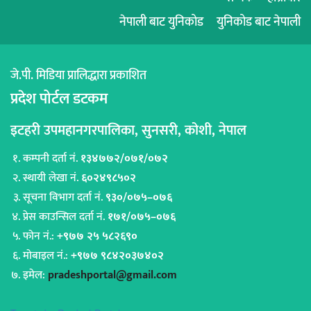
नेपाली बाट युनिकोड
युनिकोड बाट नेपाली
जे.पी. मिडिया प्रालिद्धारा प्रकाशित
प्रदेश पोर्टल डटकम
इटहरी उपमहानगरपालिका, सुनसरी, कोशी, नेपाल
कम्पनी दर्ता नं.
१३४७७२/०७१/०७२
स्थायी लेखा नं.
६०२४९८५०२
सूचना विभाग दर्ता नं.
९३०/०७५–०७६
प्रेस काउन्सिल दर्ता नं.
१७१/०७५–०७६
फोन नं.:
+९७७ २५ ५८२६९०
मोबाइल नं.:
+९७७ ९८४२०३७४०२
इमेल:
pradeshportal@gmail.com