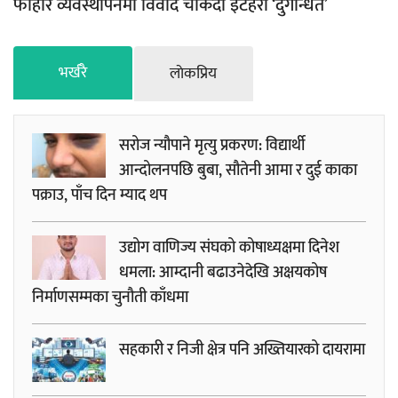
फोहोर व्यवस्थापनमा विवाद चर्किँदा इटहरी ‘दुर्गन्धित’
भर्खरै
लाेकप्रिय
सरोज न्यौपाने मृत्यु प्रकरण: विद्यार्थी
आन्दोलनपछि बुबा, सौतेनी आमा र दुई काका
पक्राउ, पाँच दिन म्याद थप
उद्योग वाणिज्य संघको कोषाध्यक्षमा दिनेश
धमला: आम्दानी बढाउनेदेखि अक्षयकोष
निर्माणसम्मका चुनौती काँधमा
सहकारी र निजी क्षेत्र पनि अख्तियारको दायरामा