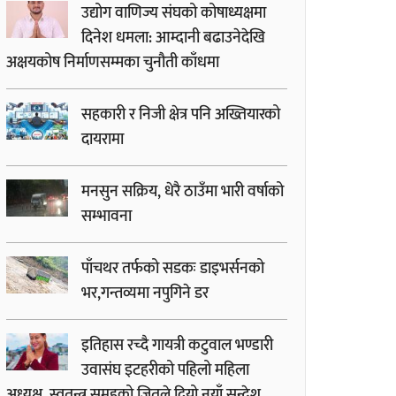
उद्योग वाणिज्य संघको कोषाध्यक्षमा
दिनेश धमला: आम्दानी बढाउनेदेखि
अक्षयकोष निर्माणसम्मका चुनौती काँधमा
सहकारी र निजी क्षेत्र पनि अख्तियारको
दायरामा
मनसुन सक्रिय, धेरै ठाउँमा भारी वर्षाको
सम्भावना
पाँचथर तर्फको सडकः डाइभर्सनको
भर,गन्तव्यमा नपुगिने डर
इतिहास रच्दै गायत्री कटुवाल भण्डारी
उवासंघ इटहरीको पहिलो महिला
अध्यक्ष, स्वतन्त्र समूहको जितले दियो नयाँ सन्देश