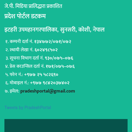
जे.पी. मिडिया प्रालिद्धारा प्रकाशित
प्रदेश पोर्टल डटकम
इटहरी उपमहानगरपालिका, सुनसरी, कोशी, नेपाल
कम्पनी दर्ता नं.
१३४७७२/०७१/०७२
स्थायी लेखा नं.
६०२४९८५०२
सूचना विभाग दर्ता नं.
९३०/०७५–०७६
प्रेस काउन्सिल दर्ता नं.
१७१/०७५–०७६
फोन नं.:
+९७७ २५ ५८२६९०
मोबाइल नं.:
+९७७ ९८४२०३७४०२
इमेल:
pradeshportal@gmail.com
Tweets by PradeshPortal