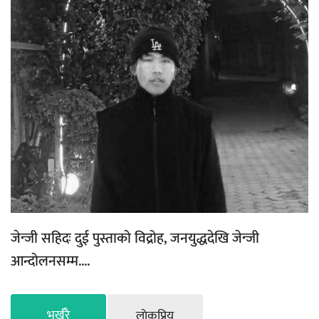
जेन्जी सहिदः दुई पुस्ताको विद्रोह, जनयुद्धदेखि जेन्जी
आन्दोलनसम्म....
भर्खरै
लाेकप्रिय