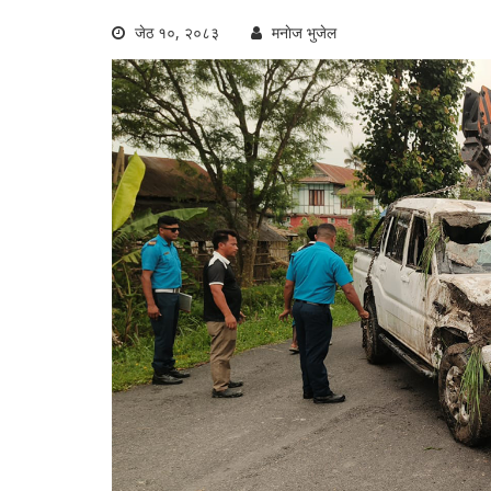
जेठ १०, २०८३
मनाेज भुजेल