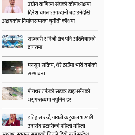
उद्योग वाणिज्य संघको कोषाध्यक्षमा
दिनेश धमला: आम्दानी बढाउनेदेखि
अक्षयकोष निर्माणसम्मका चुनौती काँधमा
सहकारी र निजी क्षेत्र पनि अख्तियारको
दायरामा
मनसुन सक्रिय, धेरै ठाउँमा भारी वर्षाको
सम्भावना
पाँचथर तर्फको सडकः डाइभर्सनको
भर,गन्तव्यमा नपुगिने डर
इतिहास रच्दै गायत्री कटुवाल भण्डारी
उवासंघ इटहरीको पहिलो महिला
अध्यक्ष, स्वतन्त्र समूहको जितले दियो नयाँ सन्देश